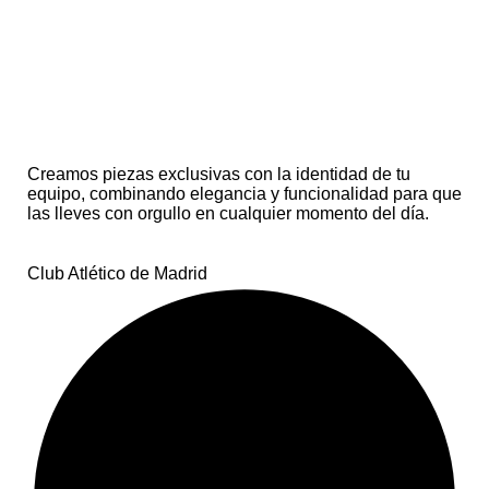
de
Madrid
Franja
Acero
roja
Croma
Atlétic
do,
o de
Atlétic
Madrid
o de
Madrid
Creamos piezas exclusivas con la identidad de tu
equipo, combinando elegancia y funcionalidad para que
las lleves con orgullo en cualquier momento del día.
Club Atlético de Madrid