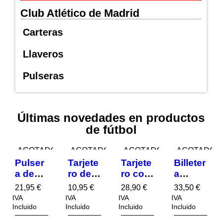
Club Atlético de Madrid
Carteras
Llaveros
Pulseras
Últimas novedades en productos
de fútbol
AGOTADO
AGOTADO
AGOTADO
AGOTADO
Pulser
Tarjete
Tarjete
Billeter
a de
ro de
ro con
a
Cuero
Socio
Moned
Americ
21,95
€
10,95
€
28,90
€
33,50
€
Trenza
Atlétic
ero,
ana de
IVA
IVA
IVA
IVA
do,
o de
Atlétic
Piel,
Incluido
Incluido
Incluido
Incluido
Cierre
Madrid
o de
Diseño