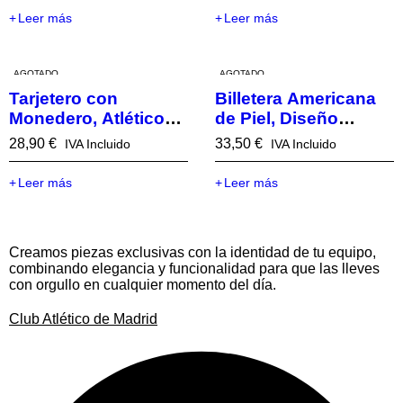
Leer más
Leer más
AGOTADO
AGOTADO
Tarjetero con
Billetera Americana
Monedero, Atlético
de Piel, Diseño
de Madrid
Franja roja Atlético
28,90
€
33,50
€
IVA Incluido
IVA Incluido
de Madrid
Leer más
Leer más
Creamos piezas exclusivas con la identidad de tu equipo,
combinando elegancia y funcionalidad para que las lleves
con orgullo en cualquier momento del día.
Club Atlético de Madrid