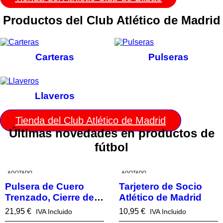
Productos del Club Atlético de Madrid
Carteras
Pulseras
Llaveros
Tienda del Club Atlético de Madrid
Últimas novedades en productos de
fútbol
AGOTADO
AGOTADO
Pulsera de Cuero
Tarjetero de Socio
Trenzado, Cierre de
Atlético de Madrid
Acero Cromado,
21,95
€
10,95
€
IVA Incluido
IVA Incluido
Atlético de Madrid