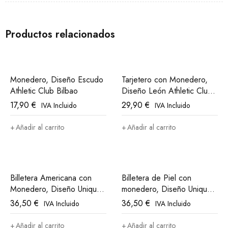
Productos relacionados
Monedero, Diseño Escudo
Tarjetero con Monedero,
Athletic Club Bilbao
Diseño León Athletic Club
Bilbao
17,90
€
29,90
€
IVA Incluido
IVA Incluido
Añadir al carrito
Añadir al carrito
Billetera Americana con
Billetera de Piel con
Monedero, Diseño Unique
monedero, Diseño Unique
in The World Athletic Club
in The World Athletic Club
36,50
€
36,50
€
IVA Incluido
IVA Incluido
Bilbao
Bilbao
Añadir al carrito
Añadir al carrito