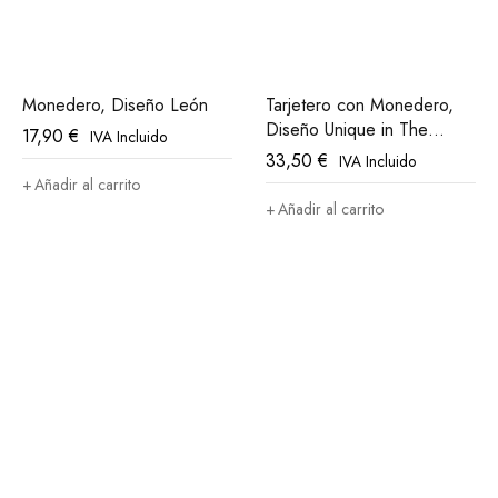
Monedero, Diseño León
Tarjetero con Monedero,
Diseño Unique in The
17,90
€
IVA Incluido
World Athletic Club Bilbao
33,50
€
IVA Incluido
Añadir al carrito
Añadir al carrito