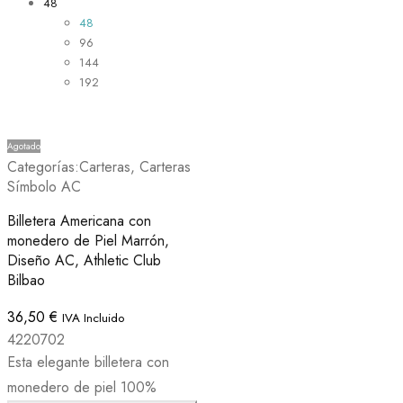
48
48
96
144
192
Agotado
Categorías:
Carteras
,
Carteras
Símbolo AC
Billetera Americana con
monedero de Piel Marrón,
Diseño AC, Athletic Club
Bilbao
36,50
€
IVA Incluido
4220702
Esta elegante billetera con
monedero de piel 100%