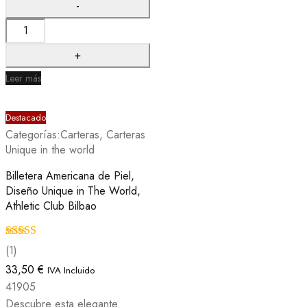
Leer más
Destacado
Categorías:
Carteras
,
Carteras
Unique in the world
Billetera Americana de Piel,
Diseño Unique in The World,
Athletic Club Bilbao
Valorado con
(1)
5.00
de 5
33,50
€
IVA Incluido
41905
Descubre esta elegante