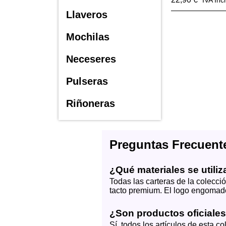
IVA Inc
Llaveros
Mochilas
Neceseres
Pulseras
Riñoneras
Preguntas Frecuent
¿Qué materiales se utiliz
Todas las carteras de la colecci
tacto premium. El logo engomado 
¿Son productos oficiales
Sí, todos los artículos de esta 