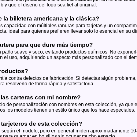
 y que el diseño del logo sea fiel al original.
 la billetera americana y la clásica?
s capacidad con múltiples ranuras para tarjetas y un compartime
a, ideal para quienes prefieren llevar solo lo esencial en su dí
rtera para que dure más tiempo?
paño suave y seco, evitando productos químicos. No exponerl
con el uso, adquiriendo un aspecto más personalizado con el tie
productos?
ntía contra defectos de fabricación. Si detectas algún problema
ra resolverlo de forma rápida y satisfactoria.
 las carteras con mi nombre?
io de personalización con nombres en esta colección, ya que el
odos los modelos tienen un estilo único que los hace especiales.
tarjeteros de esta colección?
te según el modelo, pero en general miden aproximadamente 10
s para guardar en bolsillos sin ocupar mucho espacio.