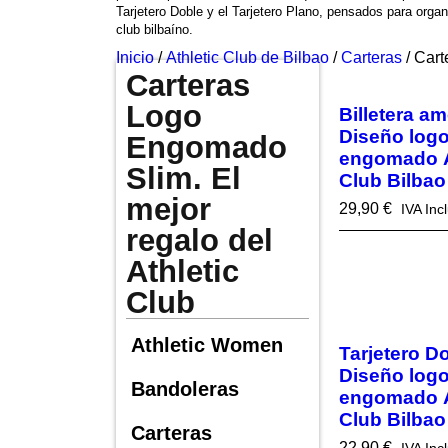
Tarjetero Doble y el Tarjetero Plano, pensados para organi
club bilbaíno.
Inicio
/
Athletic Club de Bilbao
/
Carteras
/ Car
Carteras
Logo
Billetera am
Diseño log
Engomado
engomado A
Slim. El
Club Bilbao
mejor
29,90
€
IVA Inc
regalo del
Athletic
Club
Athletic Women
Tarjetero Do
Diseño log
Bandoleras
engomado A
Club Bilbao
Carteras
22,90
€