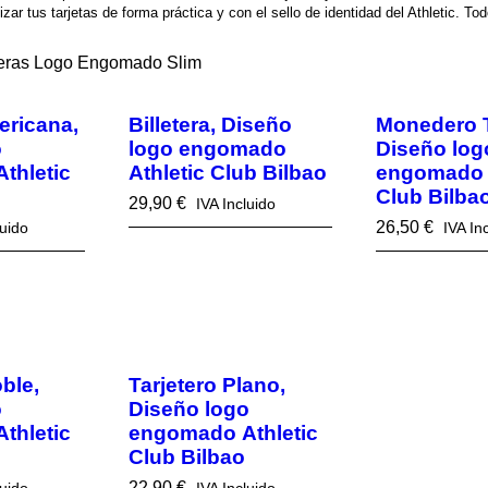
zar tus tarjetas de forma práctica y con el sello de identidad del Athletic. To
teras Logo Engomado Slim
ericana,
Billetera, Diseño
Monedero T
o
logo engomado
Diseño log
thletic
Athletic Club Bilbao
engomado A
Club Bilba
29,90
€
IVA Incluido
26,50
€
luido
IVA In
ble,
Tarjetero Plano,
o
Diseño logo
thletic
engomado Athletic
Club Bilbao
22,90
€