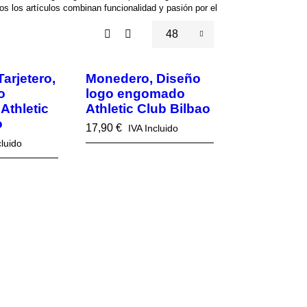
dos los artículos combinan funcionalidad y pasión por el
48
arjetero,
Monedero, Diseño
o
logo engomado
thletic
Athletic Club Bilbao
o
17,90
€
IVA Incluido
cluido