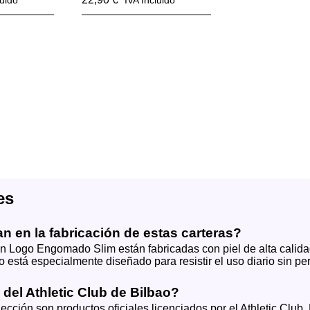
luido
IVA Incluido
es
an en la fabricación de estas carteras?
ón Logo Engomado Slim están fabricadas con piel de alta calida
está especialmente diseñado para resistir el uso diario sin per
 del Athletic Club de Bilbao?
colección son productos oficiales licenciados por el Athletic Cl