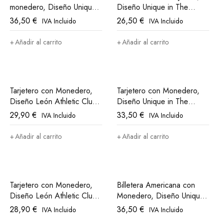
monedero, Diseño Unique
Diseño Unique in The
in The World Athletic Club
World Athletic Club Bilbao
36,50
€
26,50
€
IVA Incluido
IVA Incluido
Bilbao
Añadir al carrito
Añadir al carrito
Tarjetero con Monedero,
Tarjetero con Monedero,
Diseño León Athletic Club
Diseño Unique in The
Bilbao
World Athletic Club Bilbao
29,90
€
33,50
€
IVA Incluido
IVA Incluido
Añadir al carrito
Añadir al carrito
Tarjetero con Monedero,
Billetera Americana con
Diseño León Athletic Club
Monedero, Diseño Unique
Bilbao
in The World Athletic Club
28,90
€
36,50
€
IVA Incluido
IVA Incluido
Bilbao