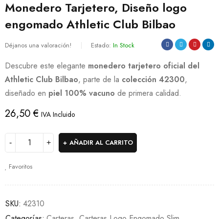
Monedero Tarjetero, Diseño logo
engomado Athletic Club Bilbao
Déjanos una valoración!
Estado:
In Stock
Descubre este elegante
monedero tarjetero oficial del
Athletic Club Bilbao
, parte de la
colección 42300
,
diseñado en
piel 100% vacuno
de primera calidad.
26,50
€
IVA Incluido
AÑADIR AL CARRITO
Favoritos
SKU:
42310
Categorías:
Carteras
,
Carteras Logo Engomado Slim