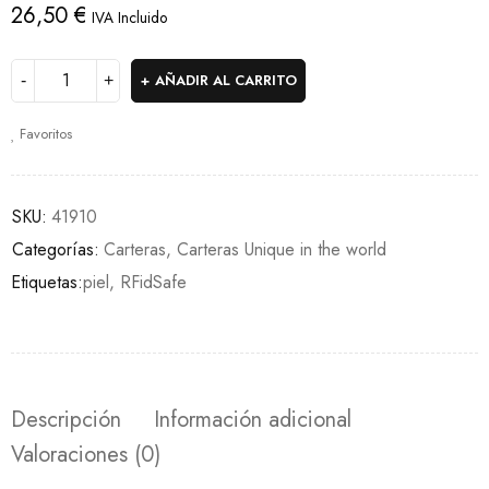
26,50
€
IVA Incluido
AÑADIR AL CARRITO
Favoritos
SKU:
41910
Categorías:
Carteras
,
Carteras Unique in the world
Etiquetas:
piel
,
RFidSafe
Descripción
Información adicional
Valoraciones (0)