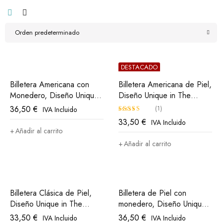
Orden predeterminado
DESTACADO
Billetera Americana con
Billetera Americana de Piel,
Monedero, Diseño Unique
Diseño Unique in The
in The World Athletic Club
World, Athletic Club Bilbao
36,50
€
(1)
IVA Incluido
Bilbao
33,50
€
IVA Incluido
Valorado
Añadir al carrito
con
5.00
Añadir al carrito
de 5
Billetera Clásica de Piel,
Billetera de Piel con
Diseño Unique in The
monedero, Diseño Unique
World, Athletic Club Bilbao
in The World Athletic Club
33,50
€
36,50
€
IVA Incluido
IVA Incluido