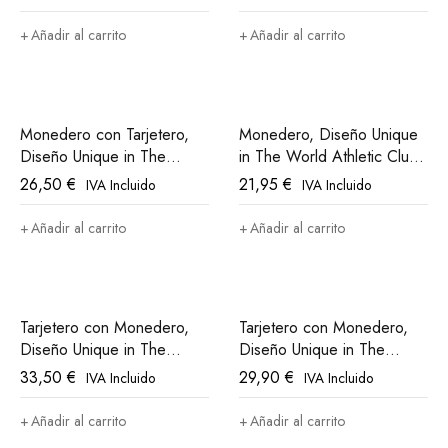
Bilbao
Añadir al carrito
Añadir al carrito
Monedero con Tarjetero,
Monedero, Diseño Unique
Diseño Unique in The
in The World Athletic Club
World Athletic Club Bilbao
Bilbao
26,50
€
21,95
€
IVA Incluido
IVA Incluido
Añadir al carrito
Añadir al carrito
Tarjetero con Monedero,
Tarjetero con Monedero,
Diseño Unique in The
Diseño Unique in The
World Athletic Club Bilbao
World Athletic Club Bilbao
33,50
€
29,90
€
IVA Incluido
IVA Incluido
Añadir al carrito
Añadir al carrito