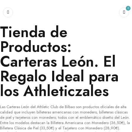
0
Tienda de
Productos:
Carteras León. El
Regalo Ideal para
los Athleticzales
Las Carteras León del Athletic Club de Bilbao son productos oficiales de alta
calidad que incluyen billeteras americanas con monedero, billeteras clásicas
de piel y tarjeteros con monedero, todos con el emblemático diseño del León.
Entre los modelos destacan la Billetera Americana con Monedero (36,50€), la
Billetera Clásica de Piel (33,50€) y el Tarjetero con Monedero (28,90€).