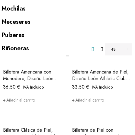
Mochilas
Neceseres
Pulseras
Riñoneras
48
Billetera Americana con
Billetera Americana de Piel,
Monedero, Diseño León
Diseño León Athletic Club
Athletic Club Bilbao
Bilbao
36,50
€
33,50
€
IVA Incluido
IVA Incluido
Añadir al carrito
Añadir al carrito
Billetera Clásica de Piel,
Billetera de Piel con