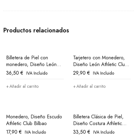
Productos relacionados
Billetera de Piel con
Tarjetero con Monedero,
monedero, Diseño León
Diseño León Athletic Club
Athletic Club Bilbao
Bilbao
36,50
€
29,90
€
IVA Incluido
IVA Incluido
Añadir al carrito
Añadir al carrito
Monedero, Diseño Escudo
Billetera Clásica de Piel,
Athletic Club Bilbao
Diseño Costura Athletic
Club Bilbao
17,90
€
33,50
€
IVA Incluido
IVA Incluido