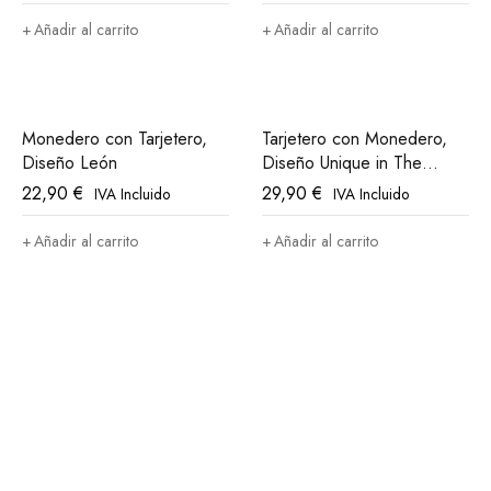
Añadir al carrito
Añadir al carrito
Monedero con Tarjetero,
Tarjetero con Monedero,
Diseño León
Diseño Unique in The
World Athletic Club Bilbao
22,90
€
29,90
€
IVA Incluido
IVA Incluido
Añadir al carrito
Añadir al carrito