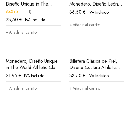
Diseño Unique in The
Monedero, Diseño León
World, Athletic Club Bilbao
Athletic Club Bilbao
36,50
€
(1)
IVA Incluido
33,50
€
IVA Incluido
Valorado
Añadir al carrito
con
5.00
Añadir al carrito
de 5
Monedero, Diseño Unique
Billetera Clásica de Piel,
in The World Athletic Club
Diseño Costura Athletic
Bilbao
Club Bilbao
21,95
€
33,50
€
IVA Incluido
IVA Incluido
Añadir al carrito
Añadir al carrito