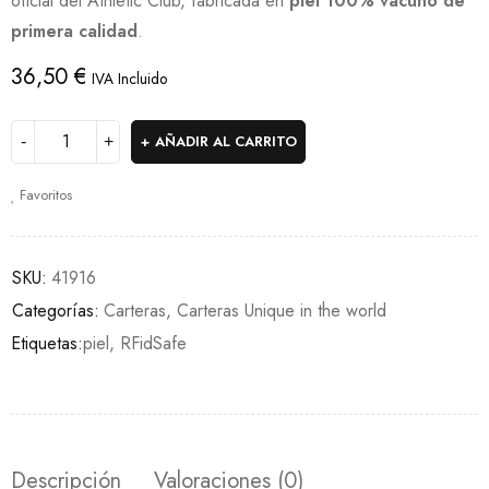
oficial del Athletic Club, fabricada en
piel 100% vacuno de
primera calidad
.
36,50
€
IVA Incluido
AÑADIR AL CARRITO
Favoritos
SKU:
41916
Categorías:
Carteras
,
Carteras Unique in the world
Etiquetas:
piel
,
RFidSafe
Descripción
Valoraciones (0)