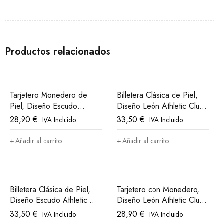
Productos relacionados
Tarjetero Monedero de
Billetera Clásica de Piel,
Piel, Diseño Escudo
Diseño León Athletic Club
Athletic Club Bilbao
Bilbao
28,90
€
33,50
€
IVA Incluido
IVA Incluido
Añadir al carrito
Añadir al carrito
Billetera Clásica de Piel,
Tarjetero con Monedero,
Diseño Escudo Athletic
Diseño León Athletic Club
Club Bilbao
Bilbao
33,50
€
28,90
€
IVA Incluido
IVA Incluido