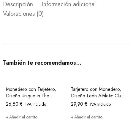
Descripción
Información adicional
Valoraciones (0)
También te recomendamos…
Monedero con Tarjetero,
Tarjetero con Monedero,
Diseño Unique in The
Diseño León Athletic Club
World Athletic Club Bilbao
Bilbao
26,50
€
29,90
€
IVA Incluido
IVA Incluido
Añadir al carrito
Añadir al carrito