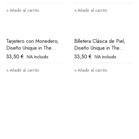
Añadir al carrito
Añadir al carrito
Tarjetero con Monedero,
Billetera Clásica de Piel,
Diseño Unique in The
Diseño Unique in The
World Athletic Club Bilbao
World, Athletic Club Bilbao
33,50
€
33,50
€
IVA Incluido
IVA Incluido
Añadir al carrito
Añadir al carrito