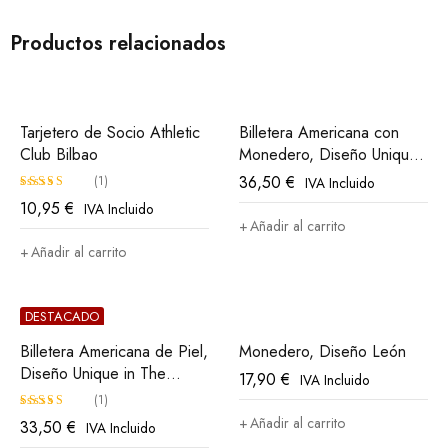
Productos relacionados
Tarjetero de Socio Athletic
Billetera Americana con
Club Bilbao
Monedero, Diseño Unique
in The World Athletic Club
36,50
€
(1)
IVA Incluido
Bilbao
10,95
€
IVA Incluido
Valorado
Añadir al carrito
con
5.00
Añadir al carrito
de 5
DESTACADO
Billetera Americana de Piel,
Monedero, Diseño León
Diseño Unique in The
17,90
€
IVA Incluido
World, Athletic Club Bilbao
(1)
Añadir al carrito
33,50
€
IVA Incluido
Valorado