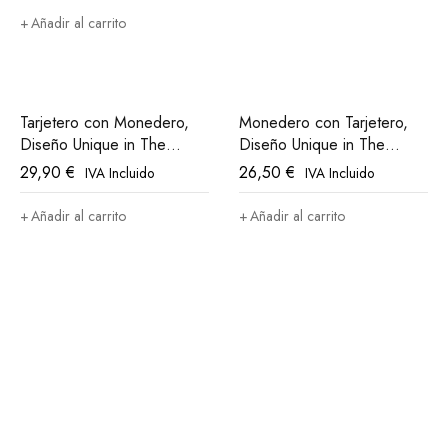
con
5.00
Añadir al carrito
de 5
Tarjetero con Monedero,
Monedero con Tarjetero,
Diseño Unique in The
Diseño Unique in The
World Athletic Club Bilbao
World Athletic Club Bilbao
29,90
€
26,50
€
IVA Incluido
IVA Incluido
Añadir al carrito
Añadir al carrito