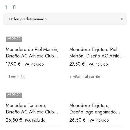
Orden predeterminado
AGOTADO
Monedero de Piel Marrón,
Monedero Tarjetero Piel
Diseño AC Athletic Club
Marrón, Diseño AC Athletic
Bilbao
Club Bilbao
17,90
€
27,50
€
IVA Incluido
IVA Incluido
Leer más
Añadir al carrito
AGOTADO
Monedero Tarjetero,
Monedero Tarjetero,
Diseño AC Athletic Club
Diseño logo engomado
Bilbao
Athletic Club Bilbao
26,50
€
26,50
€
IVA Incluido
IVA Incluido