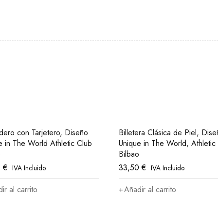
ero con Tarjetero, Diseño
Billetera Clásica de Piel, Dis
e in The World Athletic Club
Unique in The World, Athletic
o
Bilbao
0
€
33,50
€
IVA Incluido
IVA Incluido
ir al carrito
Añadir al carrito