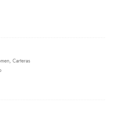
omen
,
Carteras
o