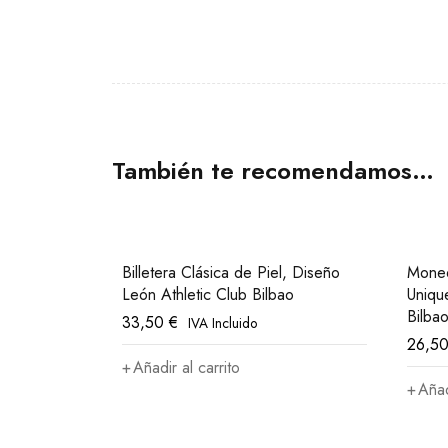
También te recomendamos…
Billetera Clásica de Piel, Diseño
Moned
León Athletic Club Bilbao
Uniqu
Bilba
33,50
€
IVA Incluido
26,5
Añadir al carrito
Añad