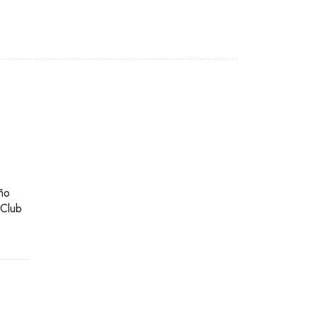
eño
 Club