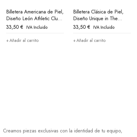
Billetera Americana de Piel,
Billetera Clásica de Piel,
Diseño León Athletic Club
Diseño Unique in The
Bilbao
World, Athletic Club Bilbao
33,50
€
33,50
€
IVA Incluido
IVA Incluido
Añadir al carrito
Añadir al carrito
Creamos piezas exclusivas con la identidad de tu equipo,