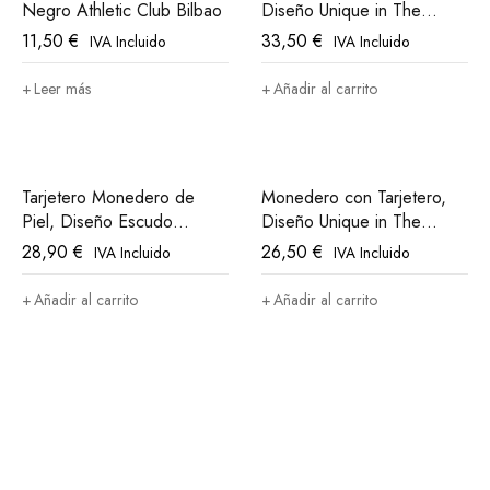
Negro Athletic Club Bilbao
Diseño Unique in The
World, Athletic Club Bilbao
11,50
€
33,50
€
IVA Incluido
IVA Incluido
Leer más
Añadir al carrito
Tarjetero Monedero de
Monedero con Tarjetero,
Piel, Diseño Escudo
Diseño Unique in The
Athletic Club Bilbao
World Athletic Club Bilbao
28,90
€
26,50
€
IVA Incluido
IVA Incluido
Añadir al carrito
Añadir al carrito