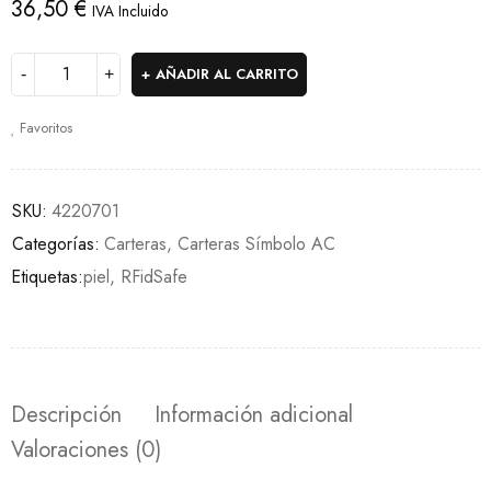
36,50
€
IVA Incluido
AÑADIR AL CARRITO
Favoritos
SKU:
4220701
Categorías:
Carteras
,
Carteras Símbolo AC
Etiquetas:
piel
,
RFidSafe
Descripción
Información adicional
Valoraciones (0)