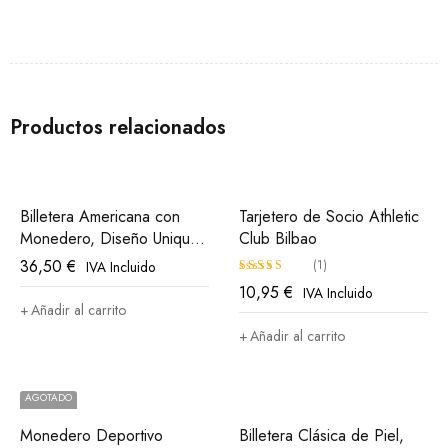
Productos relacionados
Billetera Americana con
Tarjetero de Socio Athletic
Monedero, Diseño Unique
Club Bilbao
in The World Athletic Club
36,50
€
(1)
IVA Incluido
Bilbao
10,95
€
IVA Incluido
Valorado
Añadir al carrito
con
5.00
Añadir al carrito
de 5
AGOTADO
Monedero Deportivo
Billetera Clásica de Piel,