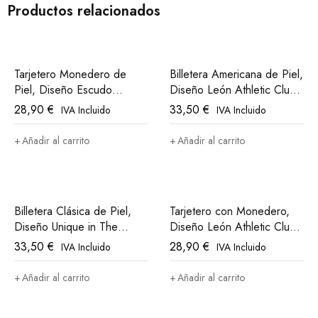
Productos relacionados
Tarjetero Monedero de
Billetera Americana de Piel,
Piel, Diseño Escudo
Diseño León Athletic Club
Athletic Club Bilbao
Bilbao
28,90
€
33,50
€
IVA Incluido
IVA Incluido
Añadir al carrito
Añadir al carrito
Billetera Clásica de Piel,
Tarjetero con Monedero,
Diseño Unique in The
Diseño León Athletic Club
World, Athletic Club Bilbao
Bilbao
33,50
€
28,90
€
IVA Incluido
IVA Incluido
Añadir al carrito
Añadir al carrito