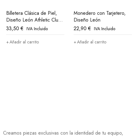
Billetera Clásica de Piel,
Monedero con Tarjetero,
Diseño León Athletic Club
Diseño León
Bilbao
33,50
€
22,90
€
IVA Incluido
IVA Incluido
Añadir al carrito
Añadir al carrito
Creamos piezas exclusivas con la identidad de tu equipo,