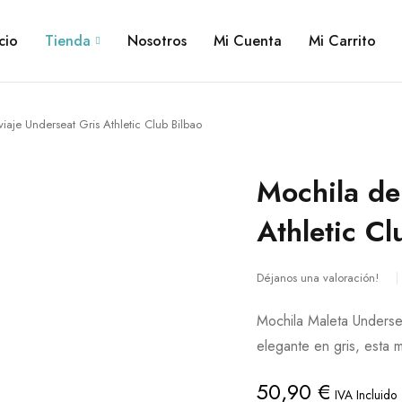
cio
Tienda
Nosotros
Mi Cuenta
Mi Carrito
iaje Underseat Gris Athletic Club Bilbao
Mochila de
Athletic Cl
Déjanos una valoración!
Mochila Maleta Undersea
elegante en gris, esta 
50,90
€
IVA Incluido