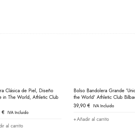
era Clásica de Piel, Diseño
Bolso Bandolera Grande 'Uni
e in The World, Athletic Club
the World' Athletic Club Bilba
o
39,90
€
IVA Incluido
0
€
IVA Incluido
Añadir al carrito
ir al carrito