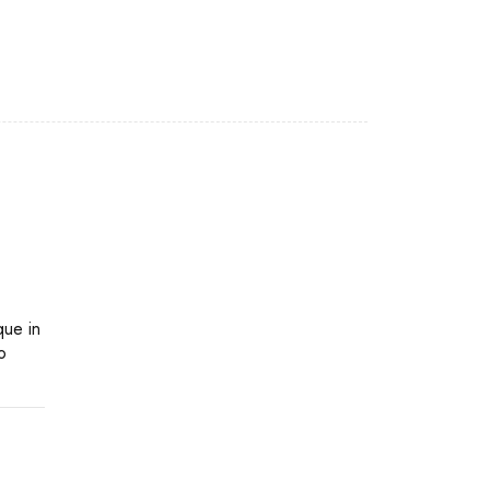
que in
o