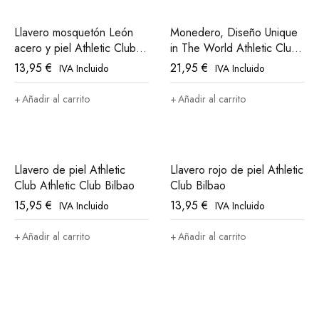
Llavero mosquetón León
Monedero, Diseño Unique
acero y piel Athletic Club
in The World Athletic Club
Bilbao
Bilbao
13,95
€
21,95
€
IVA Incluido
IVA Incluido
Añadir al carrito
Añadir al carrito
Llavero de piel Athletic
Llavero rojo de piel Athletic
Club Athletic Club Bilbao
Club Bilbao
15,95
€
13,95
€
IVA Incluido
IVA Incluido
Añadir al carrito
Añadir al carrito