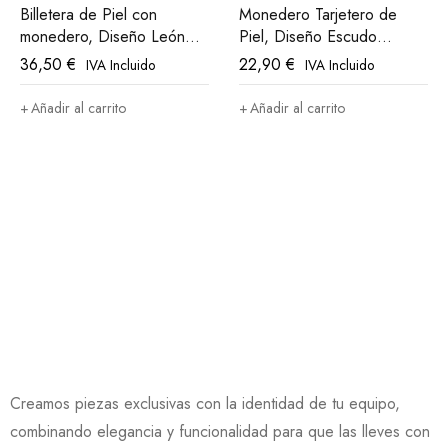
Billetera de Piel con
Monedero Tarjetero de
monedero, Diseño León
Piel, Diseño Escudo
Athletic Club Bilbao
Athletic Club Bilbao
36,50
€
22,90
€
IVA Incluido
IVA Incluido
Añadir al carrito
Añadir al carrito
Creamos piezas exclusivas con la identidad de tu equipo,
combinando elegancia y funcionalidad para que las lleves con