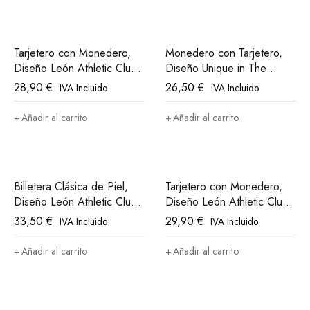
Tarjetero con Monedero,
Monedero con Tarjetero,
Diseño León Athletic Club
Diseño Unique in The
Bilbao
World Athletic Club Bilbao
28,90
€
26,50
€
IVA Incluido
IVA Incluido
Añadir al carrito
Añadir al carrito
Billetera Clásica de Piel,
Tarjetero con Monedero,
Diseño León Athletic Club
Diseño León Athletic Club
Bilbao
Bilbao
33,50
€
29,90
€
IVA Incluido
IVA Incluido
Añadir al carrito
Añadir al carrito