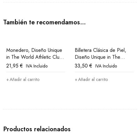
También te recomendamos…
Monedero, Diseño Unique
Billetera Clásica de Piel,
in The World Athletic Club
Diseño Unique in The
Bilbao
World, Athletic Club Bilbao
21,95
€
33,50
€
IVA Incluido
IVA Incluido
Añadir al carrito
Añadir al carrito
Productos relacionados