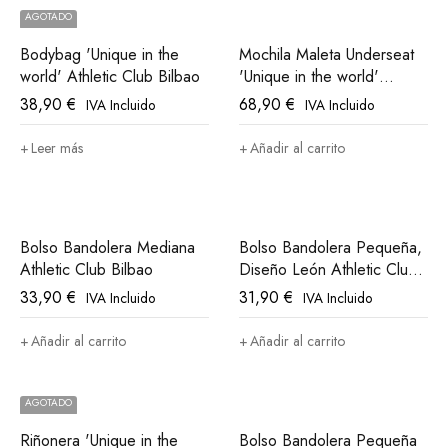
AGOTADO
Bodybag 'Unique in the
Mochila Maleta Underseat
world' Athletic Club Bilbao
'Unique in the world'
Athletic Club Bilbao
38,90
€
68,90
€
IVA Incluido
IVA Incluido
Leer más
Añadir al carrito
Bolso Bandolera Mediana
Bolso Bandolera Pequeña,
Athletic Club Bilbao
Diseño León Athletic Club
Bilbao
33,90
€
31,90
€
IVA Incluido
IVA Incluido
Añadir al carrito
Añadir al carrito
AGOTADO
Riñonera 'Unique in the
Bolso Bandolera Pequeña