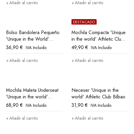
Añadir al carrito
Añadir al carrito
DESTACADO
Bolso Bandolera Pequeño
Mochila Compacta 'Unique
'Unique in the World'
in the world' Athletic Club
Athletic Club Bilbao
Bilbao
36,90
€
49,90
€
IVA Incluido
IVA Incluido
Añadir al carrito
Añadir al carrito
Mochila Maleta Underseat
Neceser 'Unique in the
'Unique in the world'
world' Athletic Club Bilbao
Athletic Club Bilbao
68,90
€
31,90
€
IVA Incluido
IVA Incluido
Añadir al carrito
Añadir al carrito