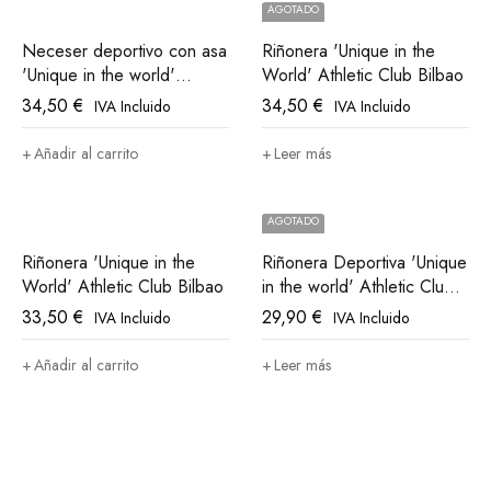
AGOTADO
Neceser deportivo con asa
Riñonera 'Unique in the
'Unique in the world'
World' Athletic Club Bilbao
Athletic Club Bilbao
34,50
€
34,50
€
IVA Incluido
IVA Incluido
Añadir al carrito
Leer más
AGOTADO
Riñonera 'Unique in the
Riñonera Deportiva 'Unique
World' Athletic Club Bilbao
in the world' Athletic Club
Bilbao
33,50
€
29,90
€
IVA Incluido
IVA Incluido
Añadir al carrito
Leer más