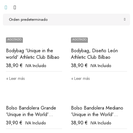
Orden predeterminado
AGOTADO
AGOTADO
Bodybag 'Unique in the
Bodybag, Diseño León
world' Athletic Club Bilbao
Athletic Club Bilbao
38,90
€
38,90
€
IVA Incluido
IVA Incluido
Leer más
Leer más
Bolso Bandolera Grande
Bolso Bandolera Mediano
'Unique in the World'
'Unique in the World'
Athletic Club Bilbao
Athletic Club Bilbao
39,90
€
38,90
€
IVA Incluido
IVA Incluido