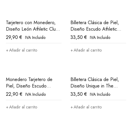
Tarjetero con Monedero,
Billetera Clásica de Piel,
Diseño León Athletic Club
Diseño Escudo Athletic
Bilbao
Club Bilbao
29,90
€
33,50
€
IVA Incluido
IVA Incluido
Añadir al carrito
Añadir al carrito
Monedero Tarjetero de
Billetera Clásica de Piel,
Piel, Diseño Escudo
Diseño Unique in The
Athletic Club Bilbao
World, Athletic Club Bilbao
22,90
€
33,50
€
IVA Incluido
IVA Incluido
Añadir al carrito
Añadir al carrito