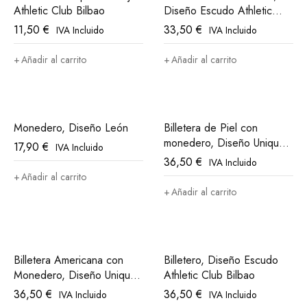
Athletic Club Bilbao
Diseño Escudo Athletic
Club Bilbao
11,50
€
33,50
€
IVA Incluido
IVA Incluido
Añadir al carrito
Añadir al carrito
Monedero, Diseño León
Billetera de Piel con
monedero, Diseño Unique
17,90
€
IVA Incluido
in The World Athletic Club
36,50
€
IVA Incluido
Bilbao
Añadir al carrito
Añadir al carrito
Billetera Americana con
Billetero, Diseño Escudo
Monedero, Diseño Unique
Athletic Club Bilbao
in The World Athletic Club
36,50
€
36,50
€
IVA Incluido
IVA Incluido
Bilbao