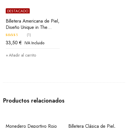
DESTACADO
Billetera Americana de Piel,
Diseño Unique in The
World, Athletic Club Bilbao
(1)
33,50
€
IVA Incluido
Valorado
con
5.00
Añadir al carrito
de 5
Productos relacionados
Monedero Deportivo Rojo
Billetera Clásica de Piel,