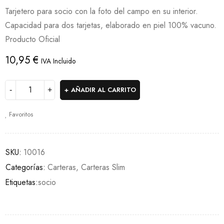
Valorado
1
Tarjetero para socio con la foto del campo en su interior.
con
5.00
Capacidad para dos tarjetas, elaborado en piel 100% vacuno.
de 5 en
Producto Oficial
base a
10,95
€
IVA Incluido
valoración
de un
AÑADIR AL CARRITO
cliente
Favoritos
SKU:
10016
Categorías:
Carteras
,
Carteras Slim
Etiquetas:
socio