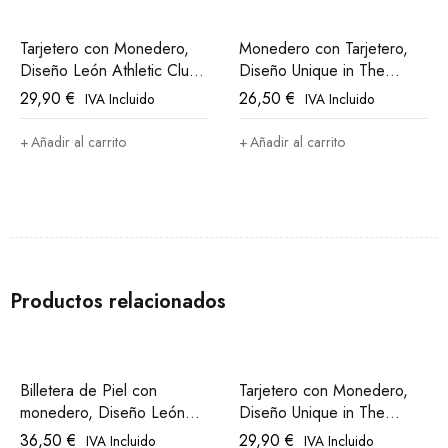
Tarjetero con Monedero,
Monedero con Tarjetero,
Diseño León Athletic Club
Diseño Unique in The
Bilbao
World Athletic Club Bilbao
29,90
€
26,50
€
IVA Incluido
IVA Incluido
Añadir al carrito
Añadir al carrito
Productos relacionados
Billetera de Piel con
Tarjetero con Monedero,
monedero, Diseño León
Diseño Unique in The
Athletic Club Bilbao
World Athletic Club Bilbao
36,50
€
29,90
€
IVA Incluido
IVA Incluido