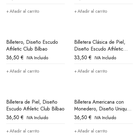
Añadir al carrito
Añadir al carrito
Billetero, Diseño Escudo
Billetera Clásica de Piel,
Athletic Club Bilbao
Diseño Escudo Athletic
Club Bilbao
36,50
€
33,50
€
IVA Incluido
IVA Incluido
Añadir al carrito
Añadir al carrito
Billetera de Piel, Diseño
Billetera Americana con
Escudo Athletic Club Bilbao
Monedero, Diseño Unique
in The World Athletic Club
36,50
€
36,50
€
IVA Incluido
IVA Incluido
Bilbao
Añadir al carrito
Añadir al carrito