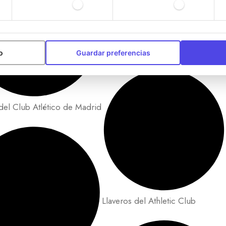
Carteras del Athletic Club
o
Guardar preferencias
del Club Atlético de Madrid
Llaveros del Athletic Club