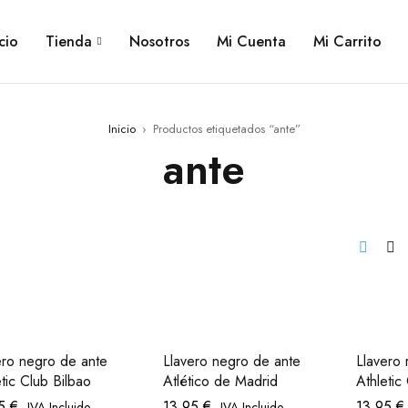
cio
Tienda
Nosotros
Mi Cuenta
Mi Carrito
Inicio
›
Productos etiquetados “ante”
ante
ero negro de ante
Llavero negro de ante
Llavero 
etic Club Bilbao
Atlético de Madrid
Athletic
95
€
13,95
€
13,95
€
IVA Incluido
IVA Incluido