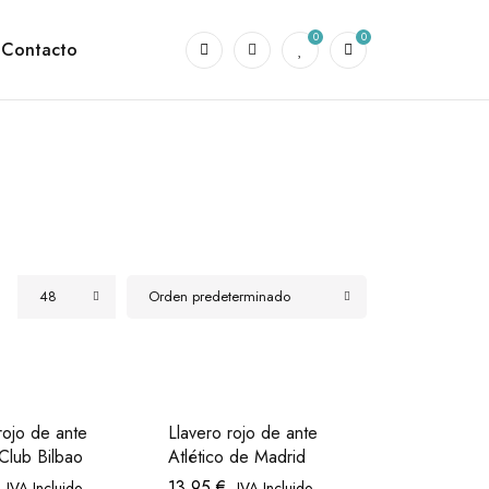
0
0
Contacto
48
Orden predeterminado
rojo de ante
Llavero rojo de ante
 Club Bilbao
Atlético de Madrid
13,95
€
IVA Incluido
IVA Incluido