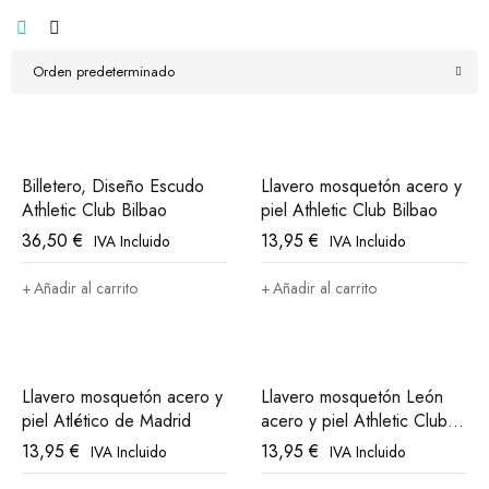
Orden predeterminado
Billetero, Diseño Escudo
Llavero mosquetón acero y
Athletic Club Bilbao
piel Athletic Club Bilbao
36,50
€
13,95
€
IVA Incluido
IVA Incluido
Añadir al carrito
Añadir al carrito
Llavero mosquetón acero y
Llavero mosquetón León
piel Atlético de Madrid
acero y piel Athletic Club
Bilbao
13,95
€
13,95
€
IVA Incluido
IVA Incluido