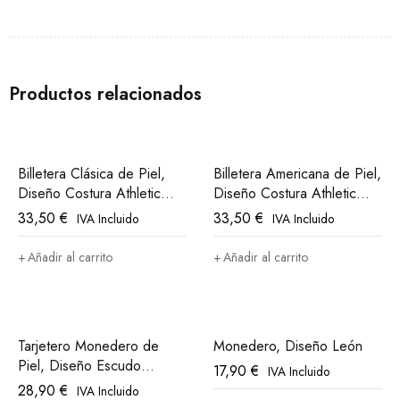
Productos relacionados
Billetera Clásica de Piel,
Billetera Americana de Piel,
Diseño Costura Athletic
Diseño Costura Athletic
Club Bilbao
Club Bilbao
33,50
€
33,50
€
IVA Incluido
IVA Incluido
Añadir al carrito
Añadir al carrito
Tarjetero Monedero de
Monedero, Diseño León
Piel, Diseño Escudo
17,90
€
IVA Incluido
Athletic Club Bilbao
28,90
€
IVA Incluido