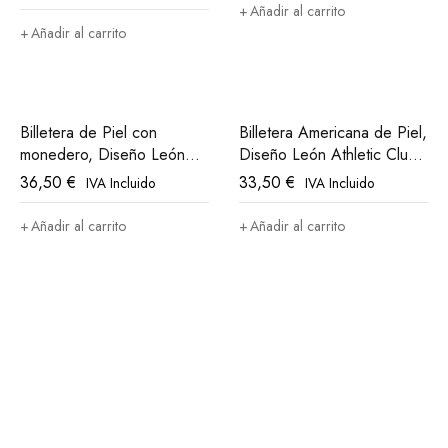
Añadir al carrito
Añadir al carrito
Billetera de Piel con
Billetera Americana de Piel,
monedero, Diseño León
Diseño León Athletic Club
Athletic Club Bilbao
Bilbao
36,50
€
33,50
€
IVA Incluido
IVA Incluido
Añadir al carrito
Añadir al carrito