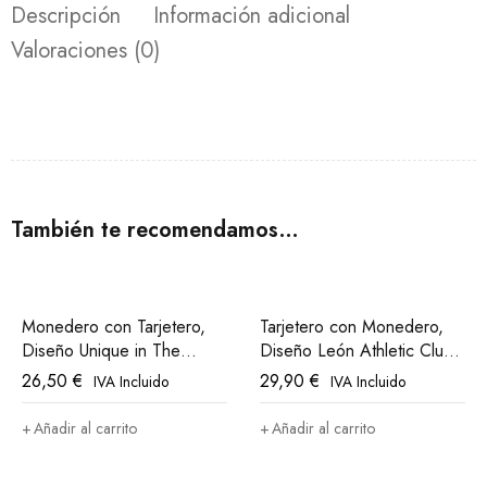
Descripción
Información adicional
Valoraciones (0)
También te recomendamos…
Monedero con Tarjetero,
Tarjetero con Monedero,
Diseño Unique in The
Diseño León Athletic Club
World Athletic Club Bilbao
Bilbao
26,50
€
29,90
€
IVA Incluido
IVA Incluido
Añadir al carrito
Añadir al carrito